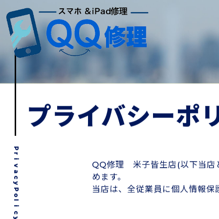
プライバシーポ
P
r
i
QQ修理 米子皆生店(以下当
v
a
めます。
c
y
当店は、全従業員に個人情報保
P