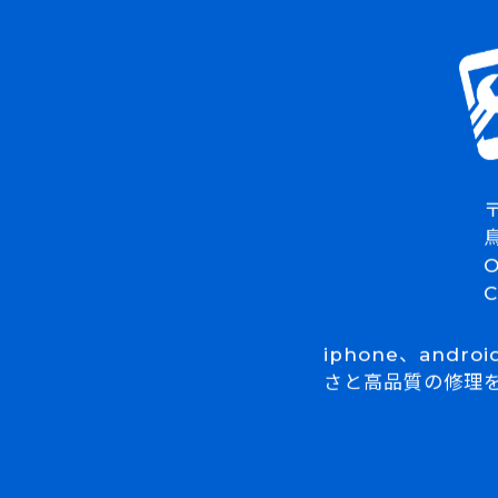
〒
O
iphone、and
さと高品質の修理