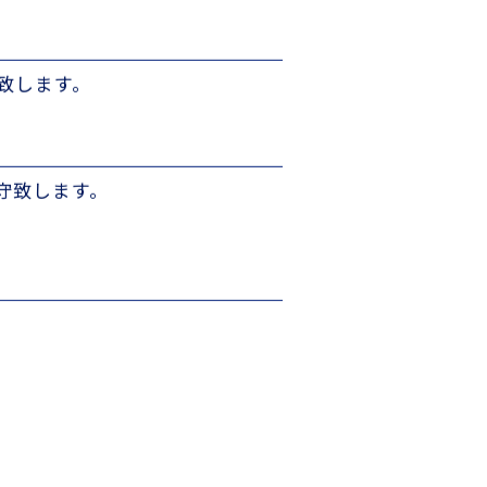
ために、適正なセキュリティ対
致します。
守致します。